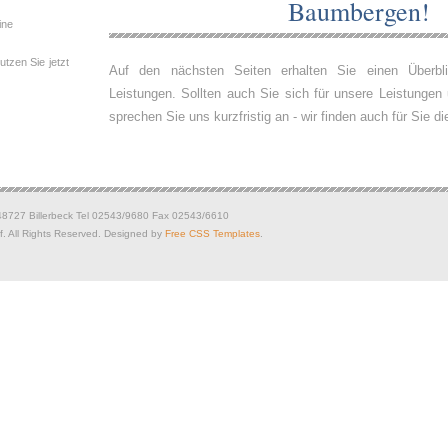
Baumbergen!
ine
tzen Sie jetzt
Auf den nächsten Seiten erhalten Sie einen Überb
Leistungen. Sollten auch Sie sich für unsere Leistungen 
sprechen Sie uns kurzfristig an - wir finden auch für Sie 
 48727 Billerbeck Tel 02543/9680 Fax 02543/6610
. All Rights Reserved. Designed by
Free CSS Templates
.